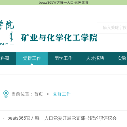
beats365官方唯一入口-官网体育
学科研
党群工作
团学工作
人才招聘
实验
当前位置：
首页
党群工作
＞
beats365官方唯一入口党委开展党支部书记述职评议会