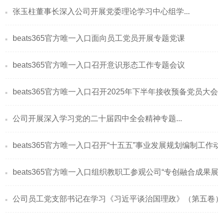
张玉柱董事长深入公司开展党委理论学习中心组学...
beats365官方唯一入口面向员工党员开展专题党课
beats365官方唯一入口召开意识形态工作专题会议
beats365官方唯一入口召开2025年下半年接收预备党员大会
公司开展深入学习党的二十届四中全会精神专题...
beats365官方唯一入口召开“十五五”事业发展规划编制工作动员
beats365官方唯一入口组织教职工参观公司“专创融合成果展
公司员工党支部书记在学习《习近平谈治国理政》（第五卷）座