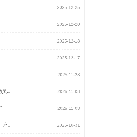
2025-12-25
2025-12-20
2025-12-18
2025-12-17
2025-11-28
...
2025-11-08
”
2025-11-08
...
2025-10-31