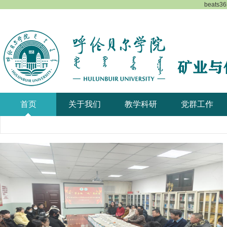
beat
首页
关于我们
教学科研
党群工作