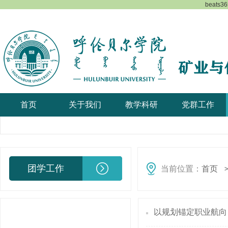
beat
首页
关于我们
教学科研
党群工作
团学工作
当前位置：
首页
以规划锚定职业航向，