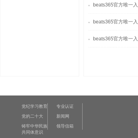
beats365官方唯
beats365官方
beats365官方
党纪学习教育
专业认证
党的二十大
新闻网
铸牢中华民族
领导信箱
共同体意识