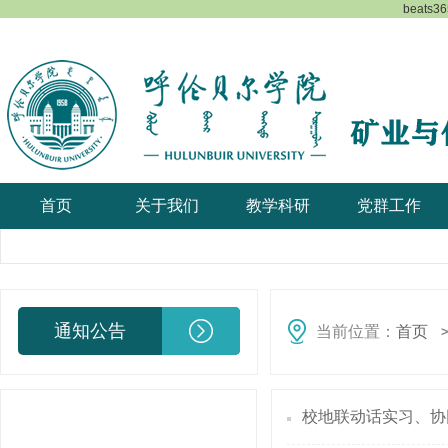
beat
首页
关于我们
教学科研
党群工作
通知公告
当前位置：
首页
校地联动话实习、协