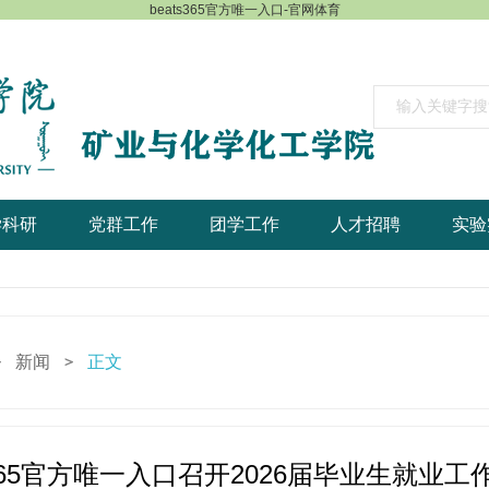
beats365官方唯一入口-官网体育
学科研
党群工作
团学工作
人才招聘
实验
新闻
正文
＞
＞
s365官方唯一入口召开2026届毕业生就业