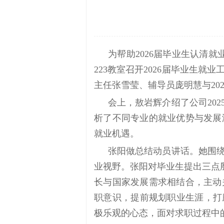
为帮助2026届毕业生认清就
223教室召开2026届毕业生
主任张雪莹、辅导员庞明慧与20
会上，敖岩辉介绍了公司20
析了不同专业的就业优势与发展
就业机遇。
张阳做总结动员讲话。她围
业视野。张阳对毕业生提出三点殷
长与国家发展需求相结合，主动
职意识，提前规划职业生涯，打
极乐观的心态，面对求职过程中的