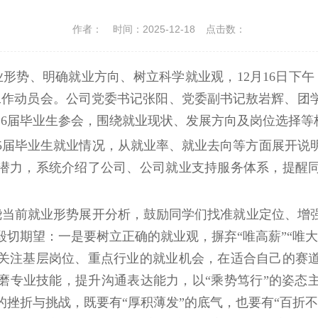
作者：
时间：2025-12-18
点击数：
业形势、明确就业方向、树立科学就业观，12月16日下午，b
就业工作动员会。公司党委书记张阳、党委副书记敖岩辉、
26届毕业生参会，围绕就业现状、发展方向及岗位选择
25届毕业生就业情况，从就业率、就业去向等方面展开说
潜力，系统介绍了公司、公司就业支持服务体系，提醒
绕当前就业形势展开分析，鼓励同学们找准就业定位、增
切期望：一是要树立正确的就业观，摒弃“唯高薪”“唯
关注基层岗位、重点行业的就业机会，在适合自己的赛
磨专业技能，提升沟通表达能力，以“乘势笃行”的姿态
挫折与挑战，既要有“厚积薄发”的底气，也要有“百折