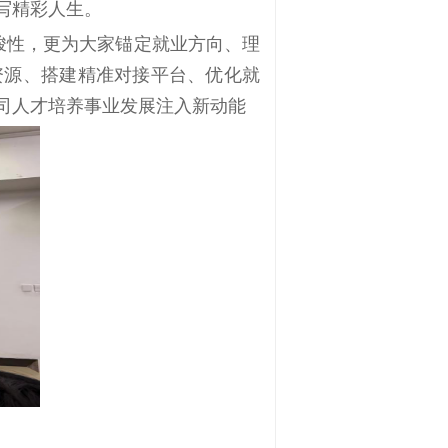
写精彩人生。
峻性，更为大家锚定就业方向、理
资源、搭建精准对接平台、优化就
司人才培养事业发展注入新动能