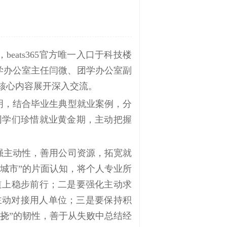
eats365官方唯一入口于科技楼
团学办公室主任闫微、团学办公室副
等核心内容展开深入交流。
明，结合毕业生典型就业案例，分
同学们珍惜就业黄金期，主动把握
强主动性，善用公司资源，拓宽就
大城市”的片面认知，将个人专业所
道上稳步前行；二是要强化主动求
主动对接用人单位；三是要保持积
不挠”的韧性，善于从失败中总结经