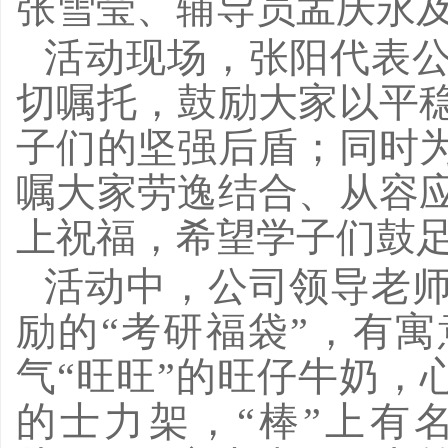
张雪莹、辅导员孟庆永
活动现场，张阳代表
切嘱托，鼓励大家以平
子们的坚强后盾；同时
嘱大家劳逸结合、从容
上祝福，希望学子们鼓
活动中，公司领导老
励的“考研福袋”，有寓
气“旺旺”的旺仔牛奶，心
的士力架，“棒”上有