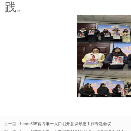
践。
上一篇：
beats365官方唯一入口召开意识形态工作专题会议