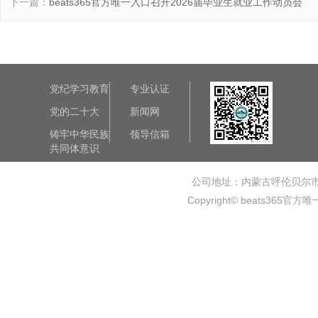
下一篇：
beats365官方唯一入口召开2026届毕业生就业工作动员会
党纪学习教育
专业认证
党的二十大
新闻网
铸牢中华民族
领导信箱
共同体意识
公司地址：内蒙古呼伦贝尔
Copyright© beats365官方